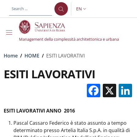
Skip to main content
Skip to footer content
EN
LANGUAGE SWITCHER: CURR
Management della complessità architettonica e urbana
Breadcrumb
Home
/
HOME
/
ESITI LAVORATIVI
ESITI LAVORATIVI
Facebo
X
ESITI LAVORATIVI ANNO 2016
Pascal Cassaro Federico è stato assunto a tempo
determinato presso Artelia Italia S.p.A. in qualità di