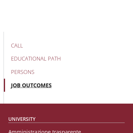
MAIN NAVIGATION
CALL
EDUCATIONAL PATH
PERSONS
Active
JOB OUTCOMES
Footer menu
UNIVERSITY
Amministrazione trasparente